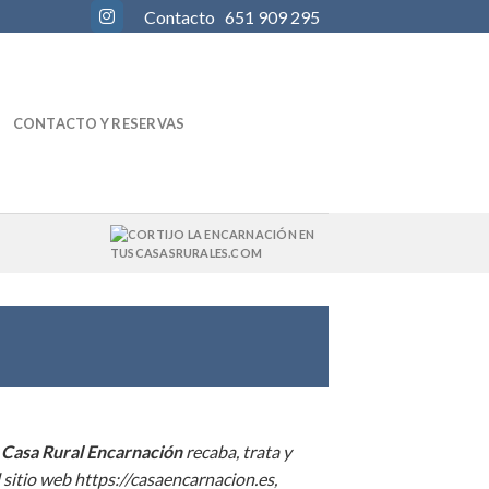
Contacto
651 909 295
CONTACTO Y RESERVAS
e
Casa Rural Encarnación
recaba, trata y
l sitio web https://casaencarnacion.es,